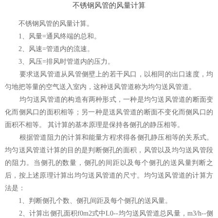
不锈钢风管的风量计算
不锈钢风管的风量计算。
1、风量=通风终端的总和。
2、风速=管道内的流速。
3、风压=排风时管道内的压力。
要求送风管道从风管侧壁上的若干风口，以相同的出口速度，均
匀地把等量的空气送入室内，这种送风管道称为均匀送风管道。
均匀送风管道的构造有两种形式，一种是均匀送风管道的断面变
化而侧风口的面积相等；另一种是送风管道的断面不变化而侧风口的
面积不相等。 其计算的基本原理是保持各侧孔的静压相等。
根据管道阻力的计算和能量方程求得各侧孔静压相等的关系式。
均匀送风管道计算的目的是判断侧孔的面积，风管以及均匀送风管段
的阻力。当侧孔的数量，侧孔的间距以及每个侧孔的送风量判断之
后，按上述原理计算出均匀送风管道的尺寸。均匀送风管道的计算方
法是：
1、判断侧孔个数、侧孔间距及每个侧孔的送风量。
2、计算出侧孔面积f0m2式中L0--均匀送风管道总风量，m3/h--侧