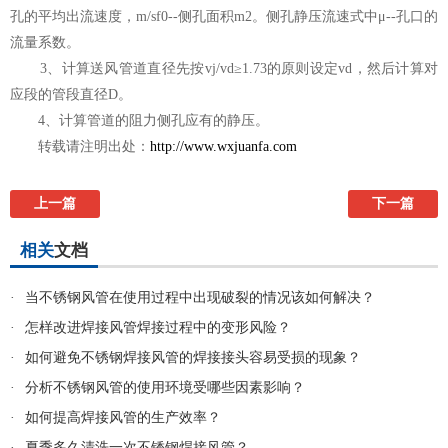
孔的平均出流速度，m/sf0--侧孔面积m2。侧孔静压流速式中μ--孔口的
流量系数。
3、计算送风管道直径先按vj/vd≥1.73的原则设定vd，然后计算对
应段的管段直径D。
4、计算管道的阻力侧孔应有的静压。
转载请注明出处：
http://www.wxjuanfa.com
上一篇
下一篇
相关
文档
·
当不锈钢风管在使用过程中出现破裂的情况该如何解决？
·
怎样改进焊接风管焊接过程中的变形风险？
·
如何避免不锈钢焊接风管的焊接接头容易受损的现象？
·
分析不锈钢风管的使用环境受哪些因素影响？
·
如何提高焊接风管的生产效率？
·
夏季多久清洗一次不锈钢焊接风管？