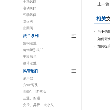
手动风阀
上一篇
电动风阀
气动风阀
相关
防火阀
止回阀
·
当不锈
法兰系列
·
如何避
角钢法兰
·
如何提
角钢矩形法兰
平板法兰
钢带法兰
风管配件
消声器
方90°弯头
圆90°、45°弯头
三通、四通
变径、异径、大小头