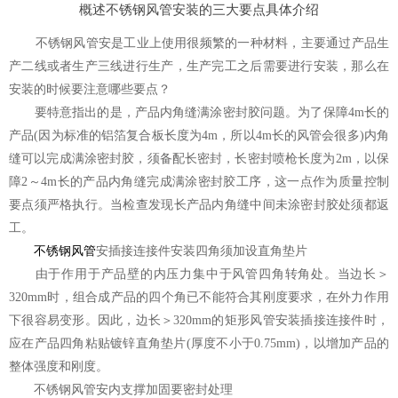
概述不锈钢风管安装的三大要点具体介绍
不锈钢风管安是工业上使用很频繁的一种材料，主要通过产品生
产二线或者生产三线进行生产，生产完工之后需要进行安装，那么在
安装的时候要注意哪些要点？
要特意指出的是，产品内角缝满涂密封胶问题。为了保障4m长的
产品(因为标准的铝箔复合板长度为4m，所以4m长的风管会很多)内角
缝可以完成满涂密封胶，须备配长密封，长密封喷枪长度为2m，以保
障2～4m长的产品内角缝完成满涂密封胶工序，这一点作为质量控制
要点须严格执行。当检查发现长产品内角缝中间未涂密封胶处须都返
工。
不锈钢风管
安插接连接件安装四角须加设直角垫片
由于作用于产品壁的内压力集中于风管四角转角处。当边长＞
320mm时，组合成产品的四个角已不能符合其刚度要求，在外力作用
下很容易变形。因此，边长＞320mm的矩形风管安装插接连接件时，
应在产品四角粘贴镀锌直角垫片(厚度不小于0.75mm)，以增加产品的
整体强度和刚度。
不锈钢风管安内支撑加固要密封处理