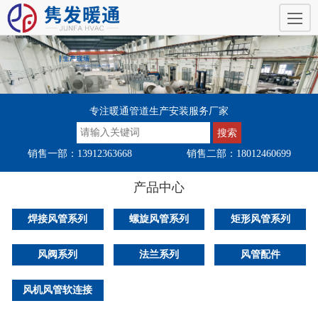
专注暖通管道生产安装服务厂家
销售一部：13912363668
销售二部：18012460699
产品中心
焊接风管系列
螺旋风管系列
矩形风管系列
风阀系列
法兰系列
风管配件
风机风管软连接