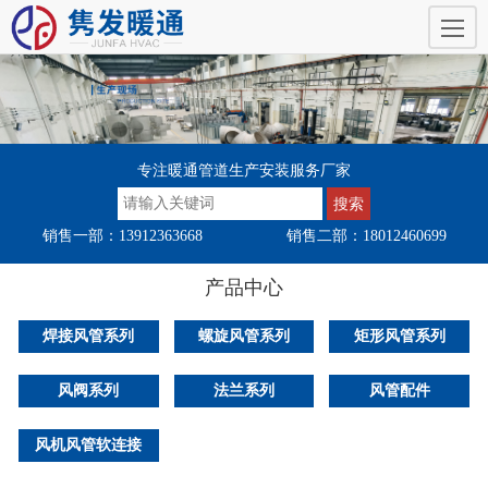
专注暖通管道生产安装服务厂家
销售一部：13912363668
销售二部：18012460699
产品中心
焊接风管系列
螺旋风管系列
矩形风管系列
风阀系列
法兰系列
风管配件
风机风管软连接