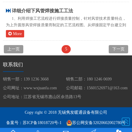
烟系...
详细介绍下风管焊接施工工法
1、利用焊接工艺流程进行焊接质量控制，针对风管技术质量特点，
为上升圆形风管焊接质量而制定的工艺流程图。从焊接固定平台建立到
工艺评定再到焊接焊缝检测，一道工序接一道工序，层层把关，使得工
More
艺质量得到越好的控制。2、采用平焊特定施焊固定平台，该平台适用
于薄钢...
上一页
5
下一页
联系我们
销售一部：139 1236 3668
销售二部：180 1246 0699
公司网址：www.wxjuanfa.com
公司邮箱：15601526971@163.com
公司地址：江苏省无锡市惠山区余浩路13号
Copy right © 2018 无锡隽发暖通设备有限公司
备案号：
苏ICP备18018720号-1
苏公网安备32020602002780号