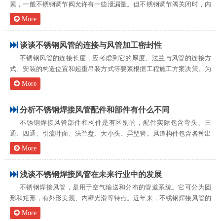
素，一般不锈钢调节阀允许有一些泄漏量。但不锈钢调节阀关闭时，内
部泄漏严重，一般是由于阀杆长度不当，导致不锈钢调节阀被空气打
More
开。当阀杆过长时，上下运动距离不够，导致阀芯与阀门之间产生间
隙，使其无法关...
谈谈不锈钢风管的连接与风管加工密封性
不锈钢风管的连接长度，应考虑到它的厚度、法兰与风管的连接方
式、安装的构造位置和起重吊装方式等要素根据工程施工方案决策。为
了越好的安装便捷，在情况可以的情形下尽可能在路面上开展连接，定
More
做排烟管道加工一般可接至10～12m长。不锈钢风管在连接时不允许将
脱卸...
分析不锈钢焊接风管配件和部件有什么不同
不锈钢焊接风管部件和构件是有区别的，配件实际包含弯头、三
通、四通、引流叶面、法兰盘、大小头、异型管。风道构件包含各种出
风口、闸阀、排气罩、无动力风帽、查验门和测量孔等，那么，配件和
More
构件有什么区别？在许多场所，我们能够看见不锈钢焊接风管配件，它
的运用范畴...
浅谈不锈钢焊接风管在未来行业中的发展
不锈钢焊接风管，是用于空气输送和分布的管道系统。它可分为圆
形和矩形，有外形美观、内壁光滑等特点。近年来，不锈钢焊接风管的
使用已越来越普遍，尤其在厨房的排油烟系统中。厨房排油烟系统的风
More
管大都要求采用厚度在1.0mm及以上的不锈钢板制作，但对于厨房排油