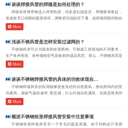
谈谈焊接风管的焊缝是如何处理的？
焊接风管将带钢送入焊管机组，经多道轧辊滚压，带钢逐渐卷起，
形成有开口间隙的圆形管坯，调整挤压辊的压下量，使焊缝间隙控制在
1-3mm，并使焊口两端齐平。1、如间隙过大，则造成邻近效应减少，
More
涡流热量不足，焊缝晶间接合不好而产生未熔合或开裂。2、如间隙过
小，...
浅谈不锈风管是怎样安装过滤网的？
不锈钢风管可分为圆形和矩形两种。可根据工程现场的不同要求，
生产各种形状、各种规格型号及板材的成品风管。那么，不锈钢风管是
怎样安装过滤网的呢？想要达到这一目的，其实不难，可以先做一个风
More
管边框，然后，将不锈钢过滤网固定在上面。之后，则是在边框四角打
孔，这样...
谈谈不锈钢焊接风管的具体的功效体现在哪些方面？
不锈钢焊接风管的应用能够促使良好的自然通风，推动房间内的室
内通风，操纵气旋的速率..窒息感，什么叫做自然通风，也就是将房间
内或是是密闭里的污秽的气体排掉，在加工厂里将造成的有害物都历经
More
清洁解决以后都排出来户外，随后再将清新空气送进房间内，稀释液气
体的有...
概述不锈钢矩形焊接风管安装中注意事项
不锈钢矩形焊接风管另一个常见问题是泄漏。由于结构设计等因